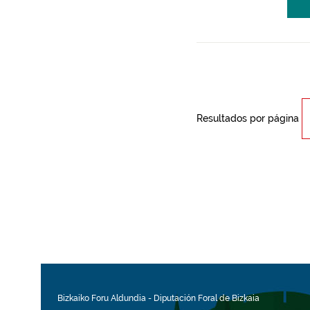
Resultados por página
Bizkaiko Foru Aldundia
-
Diputación Foral de Bizkaia