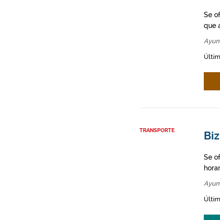
Se o
que a
Ayun
Últim
TRANSPORTE
Bi
Se o
hora
Ayun
Últim