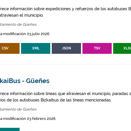
frece información sobre expediciones y refuerzos de los autobuses Bi
traviesan el municipio.
tamiento de Güeñes
a modificación 03 julio 2026
CSV
XML
JSON
TSV
XLS
zkaiBus - Güeñes
frece información sobre líneas que atraviesan el municipio, paradas s
rios de los autobuses Bizkaibus de las líneas mencionadas.
tamiento de Güeñes
a modificación 03 febrero 2026