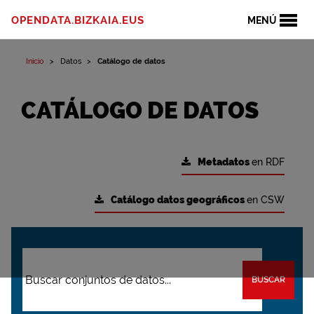
OPENDATA.BIZKAIA.EUS
MENÚ
Inicio
Datos
Catálogo de datos
CATÁLOGO DE DATOS
Metadatos
en RDF
Catálogo datos geográficos
en CSW
BUSCAR