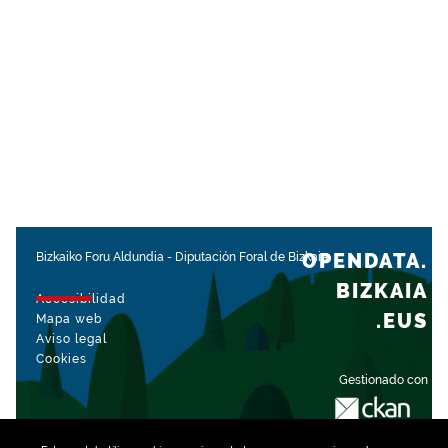
OPENDATA.
Bizkaiko Foru Aldundia
-
Diputación Foral de Bizkaia
BIZKAIA
Accesibilidad
.EUS
Mapa web
Aviso legal
Cookies
Gestionado con