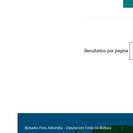
Resultados por página
Bizkaiko Foru Aldundia
-
Diputación Foral de Bizkaia