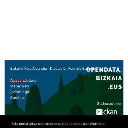
OPENDATA.
Bizkaiko Foru Aldundia
-
Diputación Foral de Bizkaia
BIZKAIA
Accesibilidad
.EUS
Mapa web
Aviso legal
Cookies
Gestionado con
Este portal utiliza
cookies
propias y de terceros para mejorar el