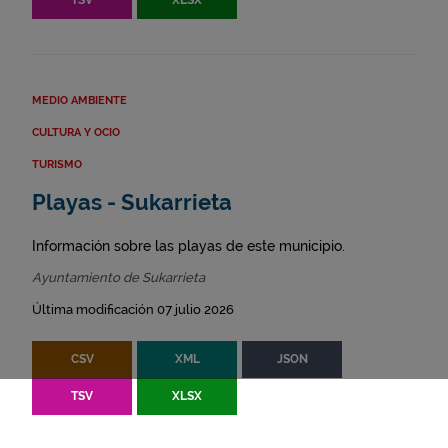
TSV
XLSX
MEDIO AMBIENTE
CULTURA Y OCIO
TURISMO
Playas - Sukarrieta
Información sobre las playas de este municipio.
Ayuntamiento de Sukarrieta
Última modificación 07 julio 2026
CSV
XML
JSON
TSV
XLSX