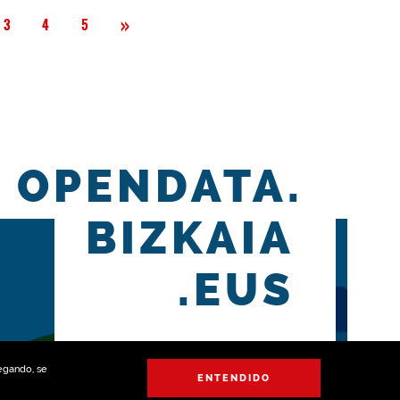
Siguiente
»
3
4
5
OPENDATA.
BIZKAIA
.EUS
vegando, se
ENTENDIDO