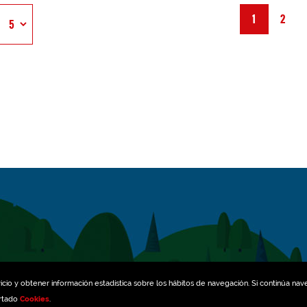
1
2
icio y obtener información estadística sobre los hábitos de navegación. Si continúa na
artado
Cookies
.