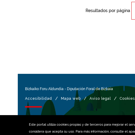
Resultados por página
Bizkaiko Foru Aldundia
-
Diputación Foral de Bizkaia
/
/
/
Accesibilidad
Mapa web
Aviso legal
Cookies
Gestionado con
Este portal utiliza
cookies
propias y de terceros para mejorar el serv
considera que acepta su uso. Para más información, consulte el ap