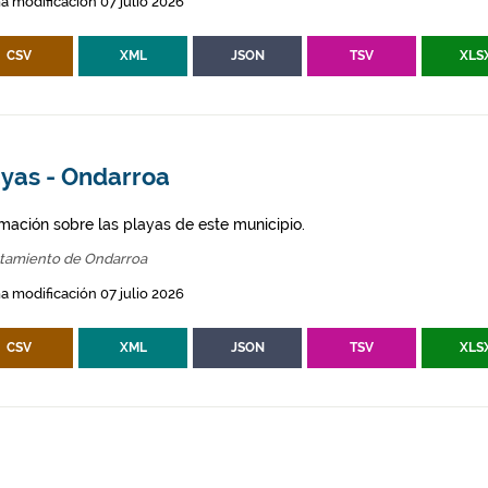
a modificación 07 julio 2026
CSV
XML
JSON
TSV
XLS
ayas - Ondarroa
rmación sobre las playas de este municipio.
tamiento de Ondarroa
a modificación 07 julio 2026
CSV
XML
JSON
TSV
XLS