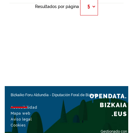
Resultados por página
OPENDATA.
Bizkaiko Foru Aldundia
-
Diputación Foral de Bizkaia
BIZKAIA
Accesibilidad
.EUS
Mapa web
Aviso legal
Cookies
Gestionado con