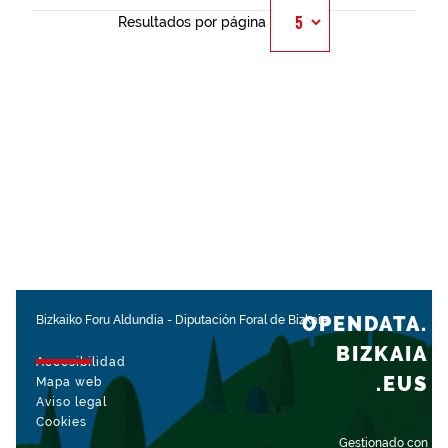
Resultados por página
OPENDATA.
Bizkaiko Foru Aldundia
-
Diputación Foral de Bizkaia
BIZKAIA
Accesibilidad
.EUS
Mapa web
Aviso legal
Cookies
Gestionado con