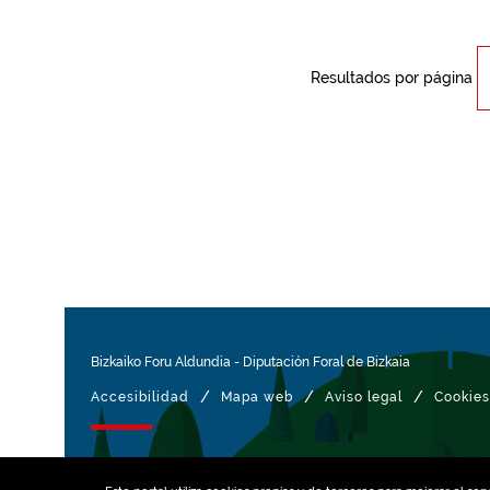
Resultados por página
Bizkaiko Foru Aldundia
-
Diputación Foral de Bizkaia
/
/
/
Accesibilidad
Mapa web
Aviso legal
Cookies
Gestionado con