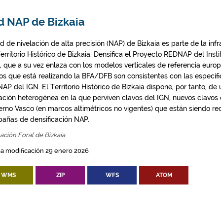
d NAP de Bizkaia
d de nivelación de alta precisión (NAP) de Bizkaia es parte de la in
erritorio Histórico de Bizkaia. Densifica el Proyecto REDNAP del Inst
), que a su vez enlaza con los modelos verticales de referencia eur
os que está realizando la BFA/DFB son consistentes con las especif
AP del IGN. El Territorio Histórico de Bizkaia dispone, por tanto, de
lación heterogénea en la que perviven clavos del IGN, nuevos clavos
erno Vasco (en marcos altimétricos no vigentes) que están siendo re
añas de densificación NAP.
ación Foral de Bizkaia
a modificación 29 enero 2026
WMS
ZIP
WFS
ATOM