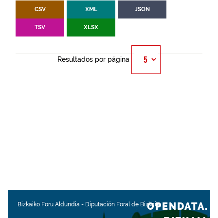
CSV
XML
JSON
TSV
XLSX
Resultados por página
OPENDATA.
Bizkaiko Foru Aldundia
-
Diputación Foral de Bizkaia