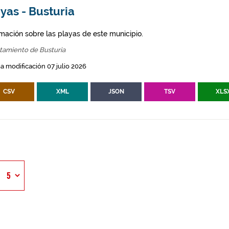
yas - Busturia
rmación sobre las playas de este municipio.
tamiento de Busturia
a modificación 07 julio 2026
CSV
XML
JSON
TSV
XLS