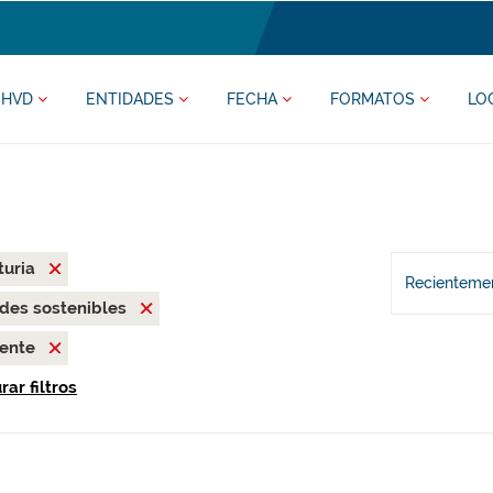
HVD
ENTIDADES
FECHA
FORMATOS
LO
turia
Recientemen
des sostenibles
iente
ar filtros