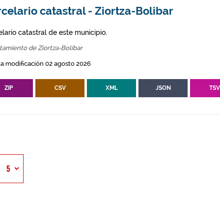
celario catastral - Ziortza-Bolibar
lario catastral de este municipio.
amiento de Ziortza-Bolibar
a modificación 02 agosto 2026
ZIP
CSV
XML
JSON
TS