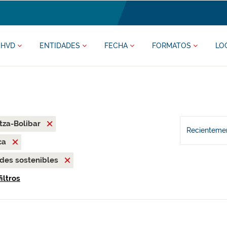
HVD
ENTIDADES
FECHA
FORMATOS
LO
tza-Bolibar
Recientemen
ca
des sostenibles
iltros