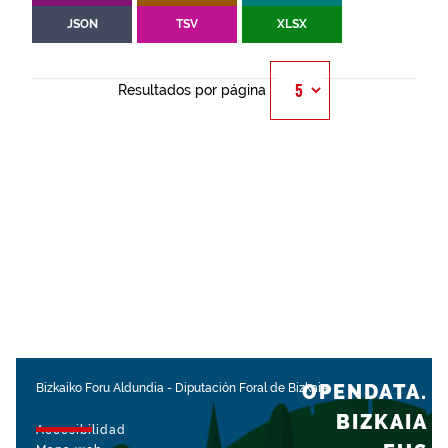
JSON
TSV
XLSX
Resultados por página
OPENDATA.
Bizkaiko Foru Aldundia
-
Diputación Foral de Bizkaia
BIZKAIA
Accesibilidad