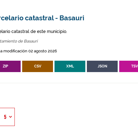
celario catastral - Basauri
lario catastral de este municipio.
tamiento de Basauri
a modificación 02 agosto 2026
ZIP
CSV
XML
JSON
TS