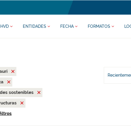
HVD
ENTIDADES
FECHA
FORMATOS
LO
auri
Recientemen
ca
des sostenibles
ructuras
iltros