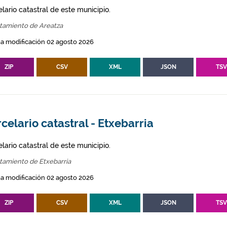
lario catastral de este municipio.
tamiento de Areatza
a modificación 02 agosto 2026
ZIP
CSV
XML
JSON
TS
celario catastral - Etxebarria
lario catastral de este municipio.
tamiento de Etxebarria
a modificación 02 agosto 2026
ZIP
CSV
XML
JSON
TS