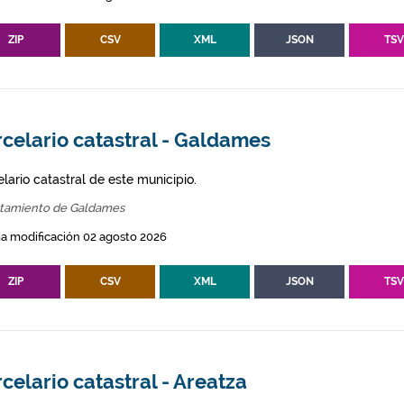
ZIP
CSV
XML
JSON
TS
celario catastral - Galdames
lario catastral de este municipio.
tamiento de Galdames
a modificación 02 agosto 2026
ZIP
CSV
XML
JSON
TS
celario catastral - Areatza