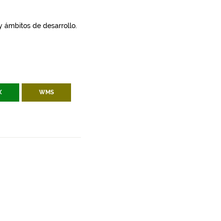
 y ámbitos de desarrollo.
X
WMS