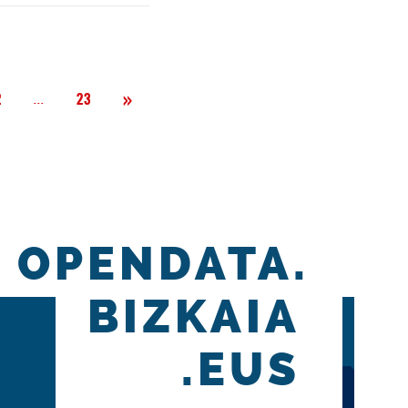
Siguiente
»
Página
...
2
23
OPENDATA.
BIZKAIA
.EUS