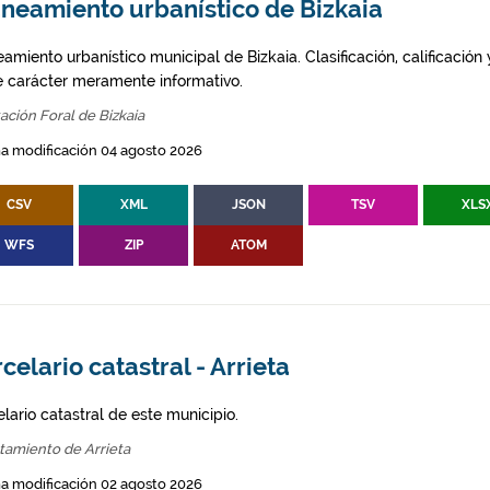
aneamiento urbanístico de Bizkaia
amiento urbanístico municipal de Bizkaia. Clasificación, calificación
e carácter meramente informativo.
ación Foral de Bizkaia
a modificación 04 agosto 2026
CSV
XML
JSON
TSV
XLS
WFS
ZIP
ATOM
celario catastral - Arrieta
lario catastral de este municipio.
tamiento de Arrieta
a modificación 02 agosto 2026