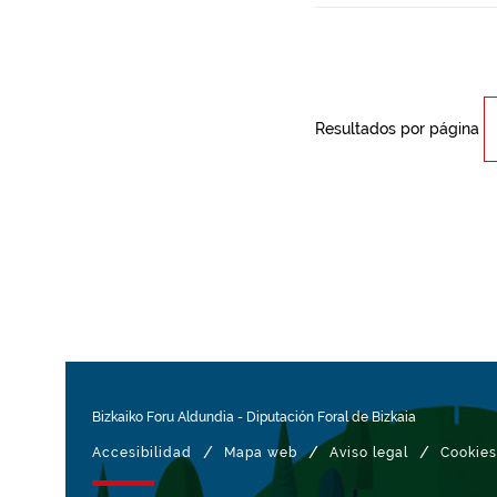
Resultados por página
Bizkaiko Foru Aldundia
-
Diputación Foral de Bizkaia
/
/
/
Accesibilidad
Mapa web
Aviso legal
Cookies