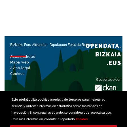
OPENDATA.
Bizkaiko Foru Aldundia
-
Diputación Foral de Bizkaia
BIZKAIA
Accesibilidad
.EUS
Mapa web
Aviso legal
Cookies
Gestionado con
Este portal utiliza
cookies
propias y de terceros para mejorar el
servicio y obtener información estadística sobre los hábitos de
navegación. Si continúa navegando, se considera que acepta su uso.
Para más información, consulte el apartado
Cookies
.