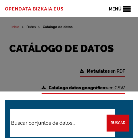
OPENDATA.BIZKAIA.EUS
MENÚ
Inicio
Datos
Catálogo de datos
CATÁLOGO DE DATOS
Metadatos
en RDF
Catálogo datos geográficos
en CSW
BUSCAR