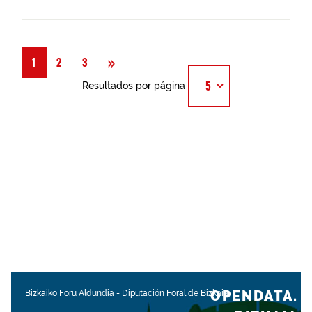
Siguiente
»
1
2
3
Resultados por página
OPENDATA.
Bizkaiko Foru Aldundia
-
Diputación Foral de Bizkaia