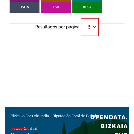
JSON
TSV
XLSX
Resultados por página
OPENDATA.
Bizkaiko Foru Aldundia
-
Diputación Foral de Bizkaia
BIZKAIA
Accesibilidad