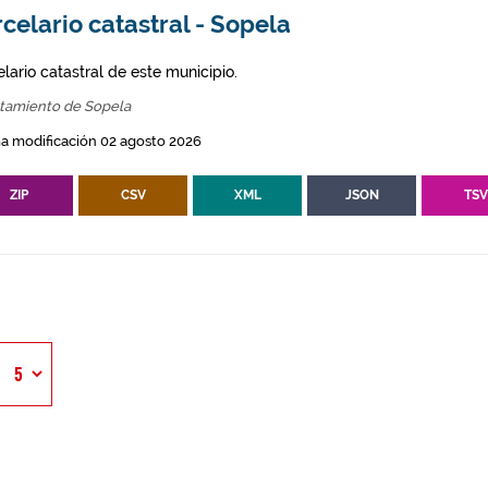
celario catastral - Sopela
lario catastral de este municipio.
tamiento de Sopela
a modificación 02 agosto 2026
ZIP
CSV
XML
JSON
TS