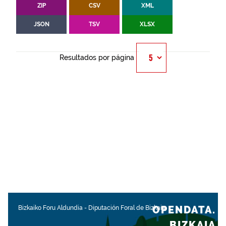
ZIP
CSV
XML
JSON
TSV
XLSX
Resultados por página
OPENDATA.
Bizkaiko Foru Aldundia
-
Diputación Foral de Bizkaia
BIZKAIA