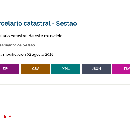
celario catastral - Sestao
lario catastral de este municipio.
tamiento de Sestao
a modificación 02 agosto 2026
ZIP
CSV
XML
JSON
TS