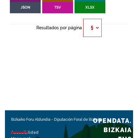
JSON
TSV
XLSX
Resultados por página
OPENDATA.
Bizkaiko Foru Aldundia
-
Diputación Foral de Bizkaia
BIZKAIA
Accesibilidad