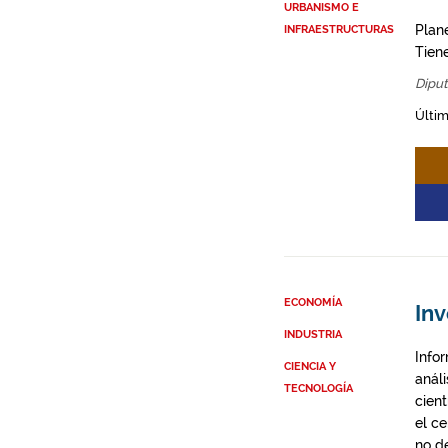
URBANISMO E
Plane
INFRAESTRUCTURAS
Tien
Diput
Últim
ECONOMÍA
Inv
INDUSTRIA
Info
CIENCIA Y
anál
TECNOLOGÍA
cien
el c
no d