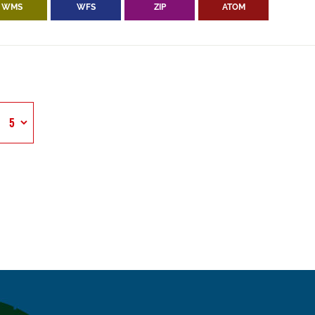
WMS
WFS
ZIP
ATOM