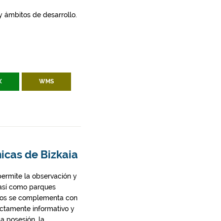
 y ámbitos de desarrollo.
X
WMS
icas de Bizkaia
permite la observación y
 así como parques
micos se complementa con
ictamente informativo y
a posesión, la