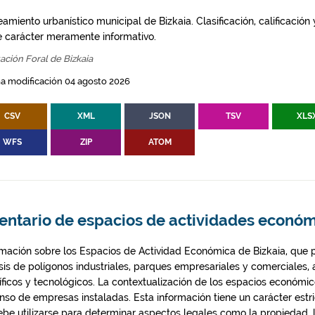
amiento urbanístico municipal de Bizkaia. Clasificación, calificación
e carácter meramente informativo.
ación Foral de Bizkaia
a modificación 04 agosto 2026
CSV
XML
JSON
TSV
XLS
WFS
ZIP
ATOM
entario de espacios de actividades económ
rmación sobre los Espacios de Actividad Económica de Bizkaia, que 
isis de polígonos industriales, parques empresariales y comerciales,
tíficos y tecnológicos. La contextualización de los espacios econó
enso de empresas instaladas. Esta información tiene un carácter estr
ebe utilizarse para determinar aspectos legales como la propiedad, l