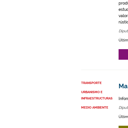
produ
estu
valo
rústi
Diput
Últim
TRANSPORTE
Map
URBANISMO E
Infor
INFRAESTRUCTURAS
Diput
MEDIO AMBIENTE
Últim