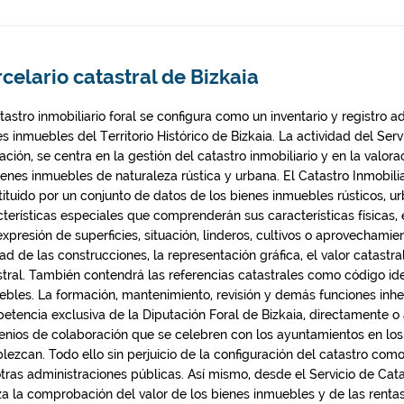
celario catastral de Bizkaia
tastro inmobiliario foral se configura como un inventario y registro a
s inmuebles del Territorio Histórico de Bizkaia. La actividad del Serv
ación, se centra en la gestión del catastro inmobiliario y en la valora
ienes inmuebles de naturaleza rústica y urbana. El Catastro Inmobilia
tituido por un conjunto de datos de los bienes inmuebles rústicos, u
cterísticas especiales que comprenderán sus características físicas, 
xpresión de superficies, situación, linderos, cultivos o aprovechamien
ad de las construcciones, la representación gráfica, el valor catastral
stral. También contendrá las referencias catastrales como código ide
ebles. La formación, mantenimiento, revisión y demás funciones inhe
etencia exclusiva de la Diputación Foral de Bizkaia, directamente o 
enios de colaboración que se celebren con los ayuntamientos en los
lezcan. Todo ello sin perjuicio de la configuración del catastro com
otras administraciones públicas. Así mismo, desde el Servicio de Cata
iza la comprobación del valor de los bienes inmuebles y de las renta