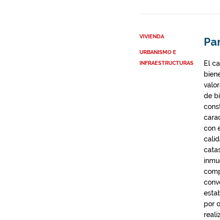
VIVIENDA
Par
URBANISMO E
El ca
INFRAESTRUCTURAS
biene
valor
de b
cons
cara
con e
calid
cata
inmu
comp
conv
estab
por 
real