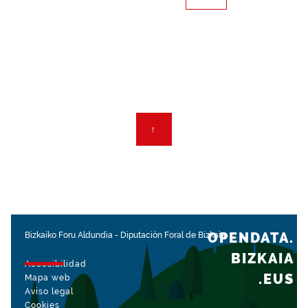
SUBIR
↑
OPENDATA.
Bizkaiko Foru Aldundia
-
Diputación Foral de Bizkaia
BIZKAIA
Accesibilidad
.EUS
Mapa web
Aviso legal
Cookies