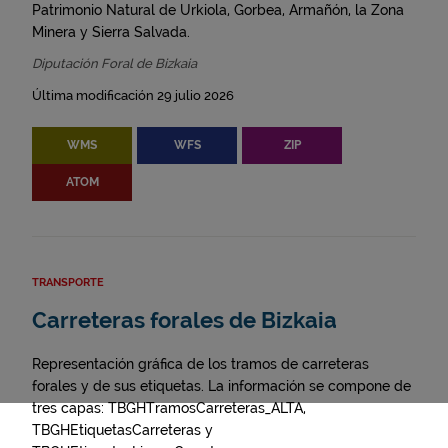
Patrimonio Natural de Urkiola, Gorbea, Armañón, la Zona
Minera y Sierra Salvada.
Diputación Foral de Bizkaia
Última modificación 29 julio 2026
WMS
WFS
ZIP
ATOM
TRANSPORTE
Carreteras forales de Bizkaia
Representación gráfica de los tramos de carreteras
forales y de sus etiquetas. La información se compone de
tres capas: TBGHTramosCarreteras_ALTA,
TBGHEtiquetasCarreteras y