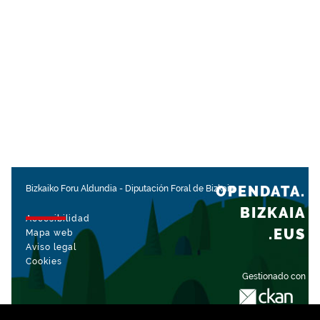
OPENDATA.
Bizkaiko Foru Aldundia
-
Diputación Foral de Bizkaia
BIZKAIA
Accesibilidad
.EUS
Mapa web
Aviso legal
Cookies
Gestionado con