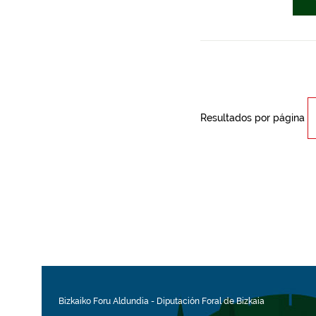
Resultados por página
Bizkaiko Foru Aldundia
-
Diputación Foral de Bizkaia