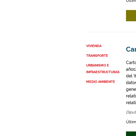
Últim
VIVIENDA
Ca
TRANSPORTE
Cart
URBANISMO E
años
INFRAESTRUCTURAS
del 
MEDIO AMBIENTE
dato
gene
rela
rela
Diput
Últim