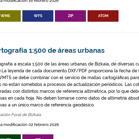
a modificación 16 febrero 2026
WMS
WFS
ZIP
ATOM
rtografía 1:500 de áreas urbanas
ografía a escala 1:500 de las áreas urbanas de Bizkaia, de diversas 
).La leyenda de cada documento DXF/PDF proporciona la fecha de la
WMTS se debe combinar con el servicio de mallas cartográficas para
s no están sometidos a procesos de actualización periódicos. Las c
radas con distintos marcos de referencia altimétrica, por lo que deb
tivas en cada hoja. No deben tomarse como datos de altimetría absol
tivas a un único marco de referencia geodésico.
ación Foral de Bizkaia
a modificación 02 febrero 2026