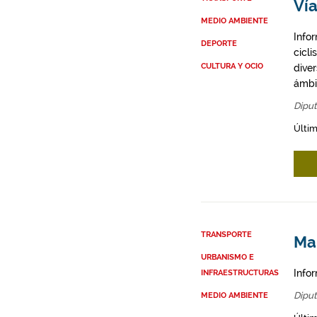
Vía
MEDIO AMBIENTE
Infor
DEPORTE
cicli
CULTURA Y OCIO
diver
ámbit
Diput
Últim
TRANSPORTE
Map
URBANISMO E
Infor
INFRAESTRUCTURAS
Diput
MEDIO AMBIENTE