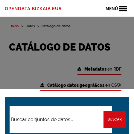
OPENDATA.BIZKAIA.EUS
MENÚ
Inicio
Datos
Catálogo de datos
CATÁLOGO DE DATOS
Metadatos
en RDF
Catálogo datos geográficos
en CSW
BUSCAR