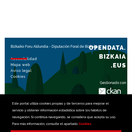
OPENDATA.
Bizkaiko Foru Aldundia
-
Diputación Foral de Bizkaia
BIZKAIA
Accesibilidad
.EUS
Mapa web
Aviso legal
Cookies
Gestionado con
Este portal utiliza
cookies
propias y de terceros para mejorar el
servicio y obtener información estadística sobre los hábitos de
navegación. Si continúa navegando, se considera que acepta su uso.
Para más información, consulte el apartado
Cookies
.