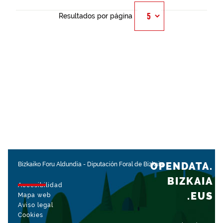
Resultados por página
OPENDATA.
Bizkaiko Foru Aldundia
-
Diputación Foral de Bizkaia
BIZKAIA
Accesibilidad
.EUS
Mapa web
Aviso legal
Cookies