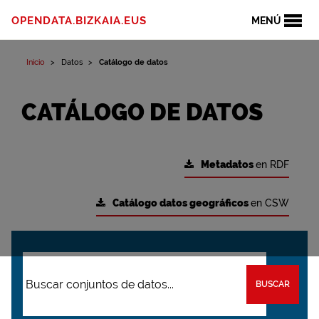
OPENDATA.BIZKAIA.EUS
MENÚ
Inicio
Datos
Catálogo de datos
CATÁLOGO DE DATOS
Metadatos
en RDF
Catálogo datos geográficos
en CSW
BUSCAR