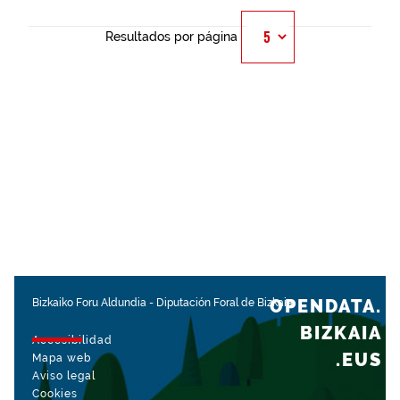
Resultados por página
OPENDATA.
Bizkaiko Foru Aldundia
-
Diputación Foral de Bizkaia
BIZKAIA
Accesibilidad
.EUS
Mapa web
Aviso legal
Cookies