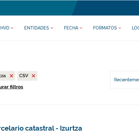
HVD
ENTIDADES
FECHA
FORMATOS
LO
tza
CSV
Recientemen
rar filtros
celario catastral - Izurtza