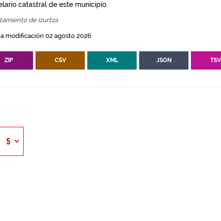
lario catastral de este municipio.
tamiento de Izurtza
a modificación 02 agosto 2026
ZIP
CSV
XML
JSON
TS