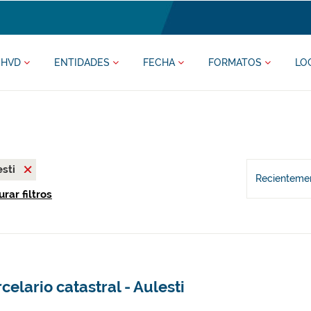
HVD
ENTIDADES
FECHA
FORMATOS
LO
esti
Recientemen
rar filtros
celario catastral - Aulesti