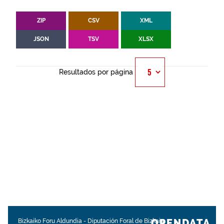
ZIP
CSV
XML
JSON
TSV
XLSX
Resultados por página
OPENDATA.
Bizkaiko Foru Aldundia
-
Diputación Foral de Bizkaia