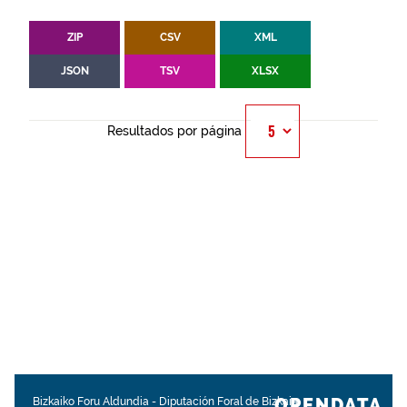
ZIP
CSV
XML
JSON
TSV
XLSX
Resultados por página
OPENDATA.
Bizkaiko Foru Aldundia
-
Diputación Foral de Bizkaia