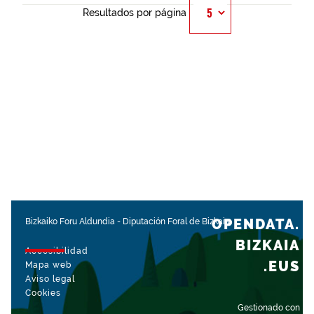
Resultados por página
OPENDATA.
Bizkaiko Foru Aldundia
-
Diputación Foral de Bizkaia
BIZKAIA
Accesibilidad
.EUS
Mapa web
Aviso legal
Cookies
Gestionado con