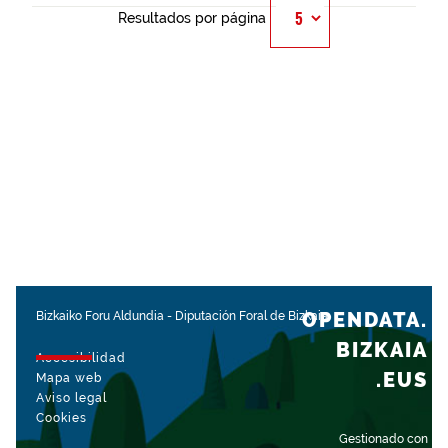
Resultados por página
OPENDATA.
Bizkaiko Foru Aldundia
-
Diputación Foral de Bizkaia
BIZKAIA
Accesibilidad
.EUS
Mapa web
Aviso legal
Cookies
Gestionado con