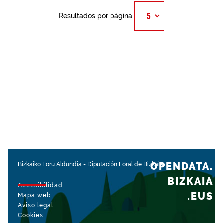
Resultados por página
OPENDATA.
Bizkaiko Foru Aldundia
-
Diputación Foral de Bizkaia
BIZKAIA
Accesibilidad
.EUS
Mapa web
Aviso legal
Cookies