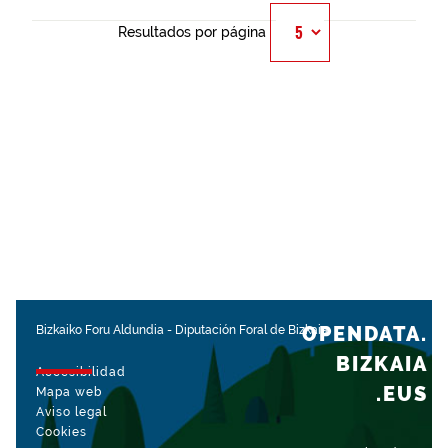
Resultados por página
OPENDATA.
Bizkaiko Foru Aldundia
-
Diputación Foral de Bizkaia
BIZKAIA
Accesibilidad
.EUS
Mapa web
Aviso legal
Cookies