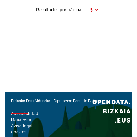
Resultados por página
OPENDATA.
Bizkaiko Foru Aldundia
-
Diputación Foral de Bizkaia
BIZKAIA
Accesibilidad
.EUS
Mapa web
Aviso legal
Cookies