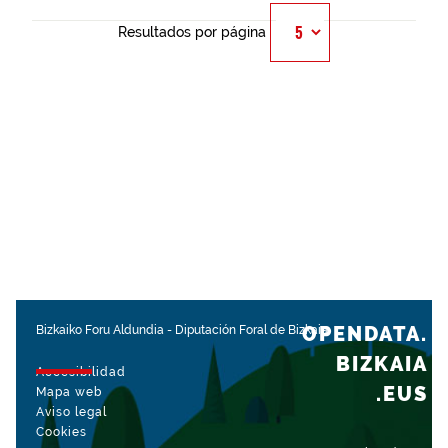
Resultados por página
OPENDATA.
Bizkaiko Foru Aldundia
-
Diputación Foral de Bizkaia
BIZKAIA
Accesibilidad
.EUS
Mapa web
Aviso legal
Cookies