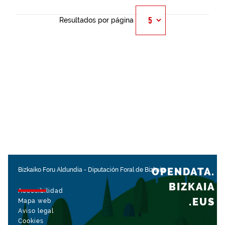
Resultados por página
OPENDATA.
Bizkaiko Foru Aldundia
-
Diputación Foral de Bizkaia
BIZKAIA
Accesibilidad
.EUS
Mapa web
Aviso legal
Cookies