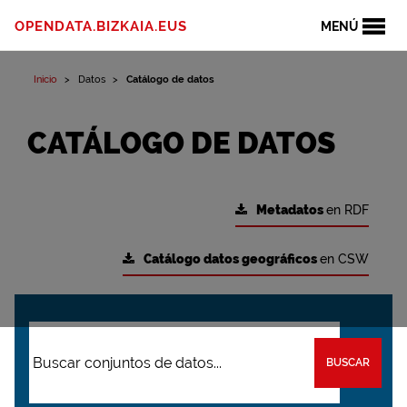
OPENDATA.BIZKAIA.EUS
MENÚ
Inicio
Datos
Catálogo de datos
CATÁLOGO DE DATOS
Metadatos
en RDF
Catálogo datos geográficos
en CSW
BUSCAR