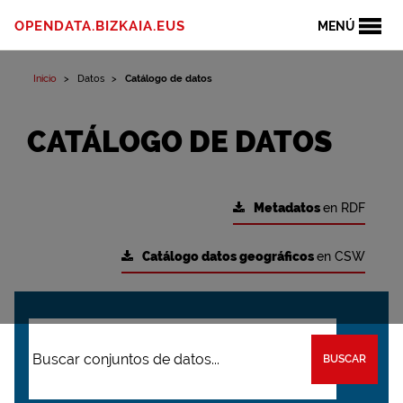
OPENDATA.BIZKAIA.EUS
MENÚ
Inicio
Datos
Catálogo de datos
CATÁLOGO DE DATOS
Metadatos
en RDF
Catálogo datos geográficos
en CSW
BUSCAR