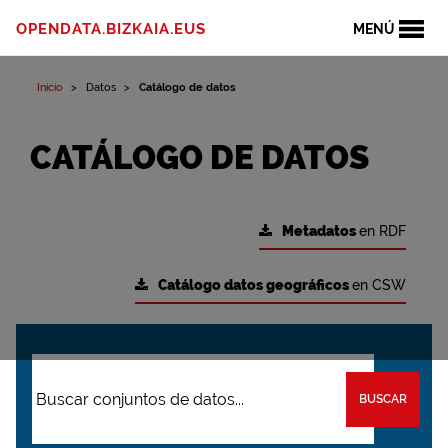
OPENDATA.BIZKAIA.EUS
MENÚ
Inicio
Datos
Catálogo de datos
CATÁLOGO DE DATOS
Metadatos
en RDF
Catálogo datos geográficos
en CSW
BUSCAR