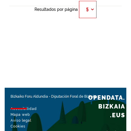
Resultados por página
OPENDATA.
Bizkaiko Foru Aldundia
-
Diputación Foral de Bizkaia
BIZKAIA
Accesibilidad
.EUS
Mapa web
Aviso legal
Cookies