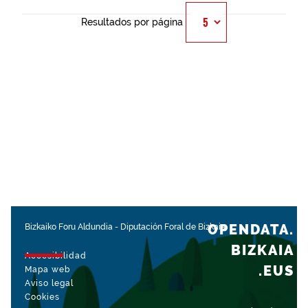
Resultados por página
OPENDATA.
Bizkaiko Foru Aldundia
-
Diputación Foral de Bizkaia
BIZKAIA
Accesibilidad
.EUS
Mapa web
Aviso legal
Cookies