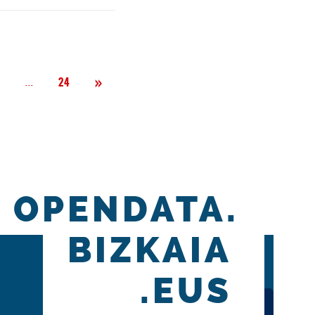
Siguiente
»
Página
...
2
24
OPENDATA.
BIZKAIA
.EUS