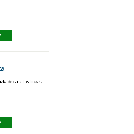
X
ta
zkaibus de las líneas
X