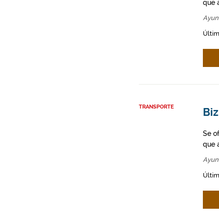
que a
Ayun
Últim
TRANSPORTE
Biz
Se o
que a
Ayun
Últim