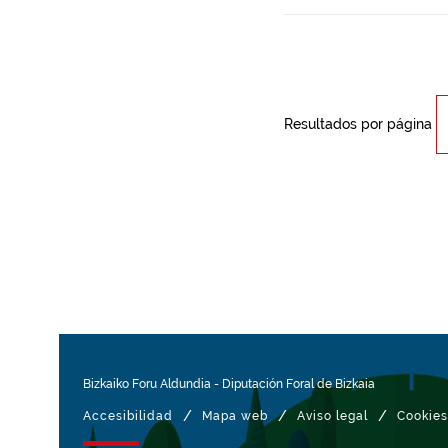
Resultados por página
Bizkaiko Foru Aldundia
-
Diputación Foral de Bizkaia
/
/
/
Accesibilidad
Mapa web
Aviso legal
Cookies