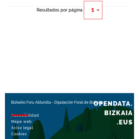
Resultados por página
OPENDATA.
Bizkaiko Foru Aldundia
-
Diputación Foral de Bizkaia
BIZKAIA
Accesibilidad
.EUS
Mapa web
Aviso legal
Cookies