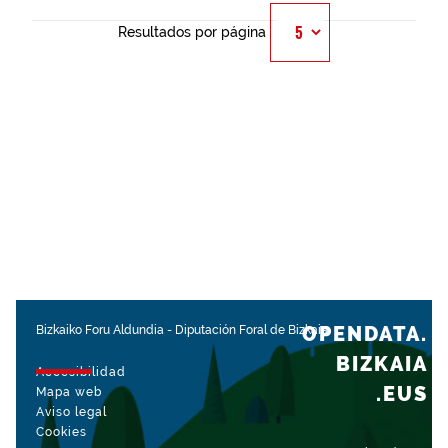
Resultados por página
OPENDATA.
Bizkaiko Foru Aldundia
-
Diputación Foral de Bizkaia
BIZKAIA
Accesibilidad
.EUS
Mapa web
Aviso legal
Cookies