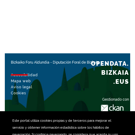
OPENDATA.
Bizkaiko Foru Aldundia
-
Diputación Foral de Bizkaia
BIZKAIA
Accesibilidad
.EUS
Mapa web
Aviso legal
Cookies
Gestionado con
Este portal utiliza
cookies
propias y de terceros para mejorar el
servicio y obtener información estadística sobre los hábitos de
navegación. Si continúa navegando, se considera que acepta su uso.