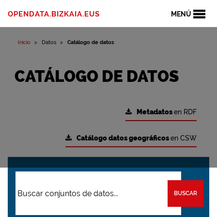
OPENDATA.BIZKAIA.EUS
MENÚ
Inicio
Datos
Catálogo de datos
CATÁLOGO DE DATOS
Metadatos
en RDF
Catálogo datos geográficos
en CSW
BUSCAR