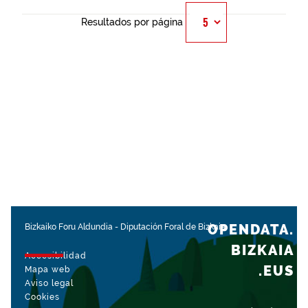
Resultados por página
OPENDATA.
Bizkaiko Foru Aldundia
-
Diputación Foral de Bizkaia
BIZKAIA
Accesibilidad
.EUS
Mapa web
Aviso legal
Cookies